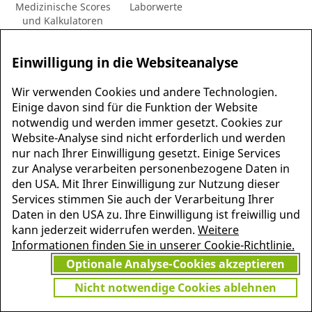
Medizinische Scores
Laborwerte
und Kalkulatoren
Einwilligung in die Websiteanalyse
Wir verwenden Cookies und andere Technologien.
nicht freigeschaltet
Einige davon sind für die Funktion der Website
Krankheiten
Fachgebiete
Herold 2026
notwendig und werden immer gesetzt. Cookies zur
systematisch
Innere Medizin
Website-Analyse sind nicht erforderlich und werden
nur nach Ihrer Einwilligung gesetzt. Einige Services
Zuletzt aktualisiert:
zur Analyse verarbeiten personenbezogene Daten in
den USA. Mit Ihrer Einwilligung zur Nutzung dieser
hie
Rauschmittelintoxikation
Reanimation
Services stimmen Sie auch der Verarbeitung Ihrer
Daten in den USA zu. Ihre Einwilligung ist freiwillig und
kann jederzeit widerrufen werden.
Weitere
Informationen finden Sie in unserer Cookie-Richtlinie.
Mehr Infos
Optionale Analyse-Cookies akzeptieren
Nicht notwendige Cookies ablehnen