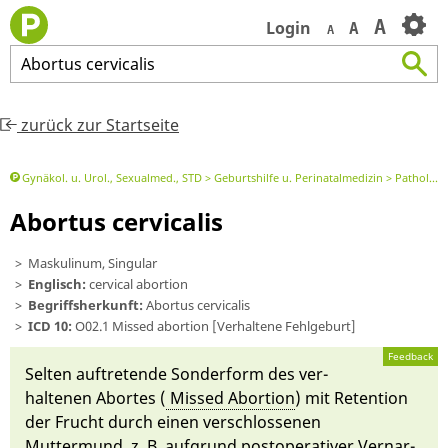
A
Login
A
A
Abortus
cervicalis
zurück zur Startseite
Gynäkol. u. Urol., Sexualmed., STD
Geburtshilfe u. Perinatalmedizin
Pathologische Gravidität
Abortus cervicalis
Maskulinum, Singular
Englisch:
cervical abortion
Begriffsherkunft:
Abortus cervicalis
ICD 10:
O02.1 Missed abortion [Verhaltene Fehlgeburt]
Feedback
Selten auf­treten­de Sonder­form des ver­
haltenen Abortes (
Miss­ed Ab­or­ti­on
) mit Re­tenti­on
der Frucht durch einen ver­schlos­se­nen
Muttermund, z. B. auf­grund post­ope­rativer Ver­nar­