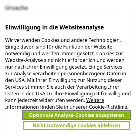
Einwilligung in die Websiteanalyse
Wir verwenden Cookies und andere Technologien.
Einige davon sind für die Funktion der Website
notwendig und werden immer gesetzt. Cookies zur
Website-Analyse sind nicht erforderlich und werden
MEHR INFORMATIONEN
nur nach Ihrer Einwilligung gesetzt. Einige Services
JETZT
ZU PSCHYREMBEL
zur Analyse verarbeiten personenbezogene Daten in
GRATIS TESTEN
den USA. Mit Ihrer Einwilligung zur Nutzung dieser
Services stimmen Sie auch der Verarbeitung Ihrer
Daten in den USA zu. Ihre Einwilligung ist freiwillig und
kann jederzeit widerrufen werden.
Weitere
Vielen Dank für Ihr Interesse
Informationen finden Sie in unserer Cookie-Richtlinie.
am Pschyrembel! Wenn Sie
Optionale Analyse-Cookies akzeptieren
unbegrenzten Zugang zu
Pschyrembel Online möchten,
Nicht notwendige Cookies ablehnen
finden Sie hier das passende