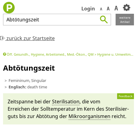
A
Login
A
A
weitere
Abtötungszeit
Artikel
zurück zur Startseite
Öff. Gesundh., Hygiene, Arbeitsmed., Med.-Ökon., QM
Hygiene u. Umweltmedizin
Abtötungszeit
Femininum, Singular
Englisch:
death time
Feedback
Zeit­spanne bei der
Sterilisati­on
, die vom
Erreichen der Soll­temperatur im Kern des Sterili­sier­
guts bis zur Ab­tötung der
Mikro­or­ganis­men
reicht.