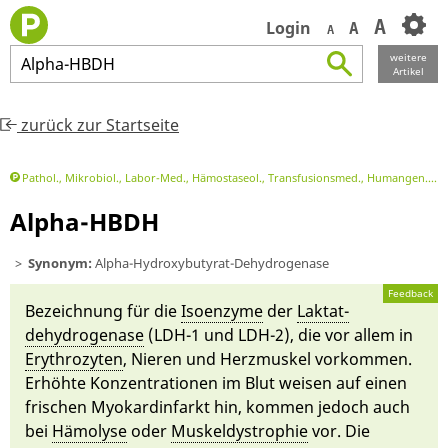
A
Login
A
A
weitere
Alpha
-
HBDH
Artikel
zurück zur Startseite
Pathol., Mikrobiol., Labor-Med., Hämostaseol., Transfusionsmed., Humangen.
L
Alpha-HBDH
Synonym:
Alpha-Hydroxybutyrat-Dehydrogenase
Feedback
Be­zeichnung für die
Isoenzyme
der
Laktat­
dehydrogenase
(LDH-1 und LDH-2), die vor al­lem in
Erythro­zyten
, Nieren und
Herz­muskel vor­kom­men
.
Er­höh­te Konzentrationen im Blut weisen auf einen
fri­schen
Myo­kardin­farkt
hin, kom­men je­doch auch
bei
Hä­molyse
oder
Muskeldystrophie
vor. Die