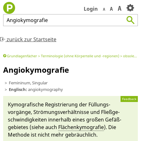
A
Login
A
A
Angiokymografie
zurück zur Startseite
Grundlagenfächer
Terminologie (ohne Körperteile und -regionen)
obsoleter med. Begriff
Angiokymografie
Femininum, Singular
Englisch:
angiokymography
Feedback
Kymo­grafische Registrierung der Fül­lungs­
vorgän­ge, Strömungs­verhält­nis­se und Fließ­ge­
schwindigkeiten in­ner­halb ei­nes großen Ge­fäß­
gebie­tes (siehe auch
Flächenkymo­grafie
). Die
Methode ist nicht mehr gebräuch­lich.