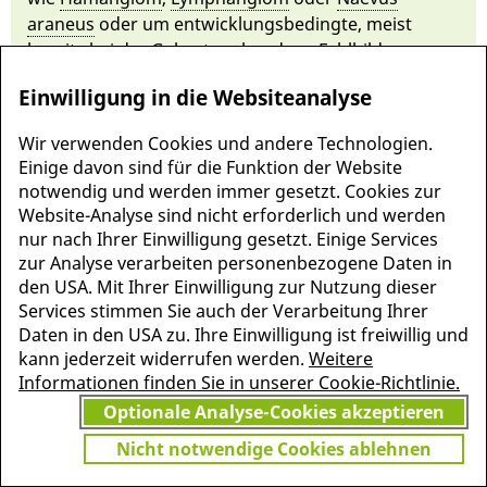
araneus
oder um ent­wicklungs­bedingte, meist
bereits bei der Geburt vor­hande­ne
Fehlbildungen
wie das
ka­ver­nöse Hä­mangi­om
, die
ar­teriovenöse
Einwilligung in die Websiteanalyse
Mal­formati­on
u. a.
vaskulä­re Mal­formationen
oder
Teleangiektasi­en
.
Wir verwenden Cookies und andere Technologien.
Einige davon sind für die Funktion der Website
notwendig und werden immer gesetzt. Cookies zur
Website-Analyse sind nicht erforderlich und werden
nur nach Ihrer Einwilligung gesetzt. Einige Services
zur Analyse verarbeiten personenbezogene Daten in
den USA. Mit Ihrer Einwilligung zur Nutzung dieser
Services stimmen Sie auch der Verarbeitung Ihrer
Daten in den USA zu. Ihre Einwilligung ist freiwillig und
kann jederzeit widerrufen werden.
Weitere
Informationen finden Sie in unserer Cookie-Richtlinie.
Optionale Analyse-Cookies akzeptieren
MEHR INFORMATIONEN
JETZT
Nicht notwendige Cookies ablehnen
ZU PSCHYREMBEL
GRATIS TESTEN