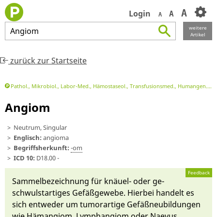
A
Login
A
A
weitere
Angiom
Artikel
zurück zur Startseite
Pathol., Mikrobiol., Labor-Med., Hämostaseol., Transfusionsmed., Humangen.
P
Angiom
Neutrum, Singular
Englisch:
angioma
Begriffsherkunft:
-om
ICD 10:
D18.00 -
Feedback
Sammel­be­zeichnung für knäuel- oder ge­
schwul­st­artiges Ge­fäß­gewebe. Hier­bei handelt es
sich ent­weder um tumor­ar­tige Ge­fäßneu­bildungen
wie
Hä­mangi­om
,
Lym­phangi­om
oder
Nae­vus