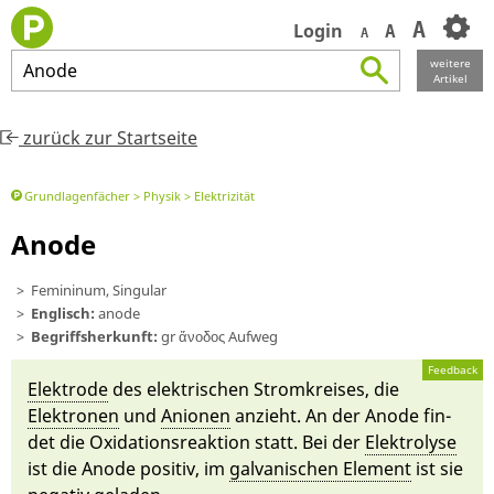
A
Login
A
A
weitere
Anode
Artikel
zurück zur Startseite
Grundlagenfächer
Physik
Elektrizität
Anode
Femininum, Singular
Englisch:
anode
Begriffsherkunft:
gr ἄνοδος Auf­weg
Feedback
Elektrode
des elektrischen Strom­kreises, die
Elektronen
und
An­ionen
an­zieht. An der An­ode fin­
det die Oxidations­re­ak­ti­on statt. Bei der
Elektrolyse
ist die An­ode positiv, im
galvanischen Ele­ment
ist sie