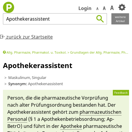
A
Login
A
A
weitere
Apothekerassistent
Artikel
zurück zur Startseite
Allg. Pharmazie, Pharmakol. u. Toxikol.
Grundlagen der Allg. Pharmazie, Pharmakol. u. Toxikol.
Apothekerassistent
Maskulinum, Singular
Synonym:
Apothekenassistent
Feedback
Per­son, die die pharmazeu­tische Vor­prü­fung
nach al­ter Prü­fungs­ord­nung bestan­den hat. Der
Apo­theke­rassistent gehört zum
pharmazeu­tischen
Per­sonal
(§ 1 a Apo­theken­betriebs­ord­nung; Ap­
BetrO) und führt in der
Apo­theke
pharmazeu­tische