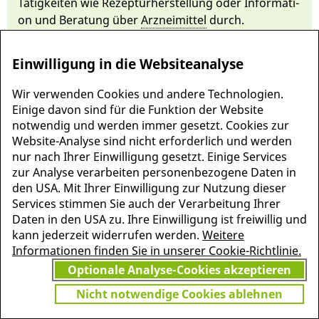
Tätig­keiten wie Rezeptur­her­stellung oder In­formati­
on und Be­ratung ü­ber
Arzneimittel
durch.
Einwilligung in die Websiteanalyse
Wir verwenden Cookies und andere Technologien.
Einige davon sind für die Funktion der Website
notwendig und werden immer gesetzt. Cookies zur
Website-Analyse sind nicht erforderlich und werden
nur nach Ihrer Einwilligung gesetzt. Einige Services
zur Analyse verarbeiten personenbezogene Daten in
den USA. Mit Ihrer Einwilligung zur Nutzung dieser
Services stimmen Sie auch der Verarbeitung Ihrer
MEHR INFORMATIONEN
Daten in den USA zu. Ihre Einwilligung ist freiwillig und
JETZT
ZU PSCHYREMBEL
kann jederzeit widerrufen werden.
Weitere
GRATIS TESTEN
Informationen finden Sie in unserer Cookie-Richtlinie.
Optionale Analyse-Cookies akzeptieren
Nicht notwendige Cookies ablehnen
Vielen Dank für Ihr Interesse