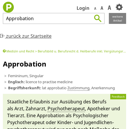
A
Login
A
A
weitere
Approbation
Artikel
zurück zur Startseite
Medizin und Recht
Berufsbild u. Berufsrecht d. Heilberufe inkl. Vergütungsrecht
Approbation
Femininum, Singular
Englisch:
licence to practise medicine
Begriffsherkunft:
lat
ap­probatio
Zu­stimmung
, An­er­kennung
Feedback
Staatliche Er­laubnis zur Aus­ü­bung des Berufs
als
Arzt
, Zahnarzt,
Psychotherapeut
, Apo­theker und
Tier­arzt. Ei­ne Ap­probati­on als Psy­cho­lo­gischer
Psychotherapeut oder Kinder- und Ju­gend­lichen­