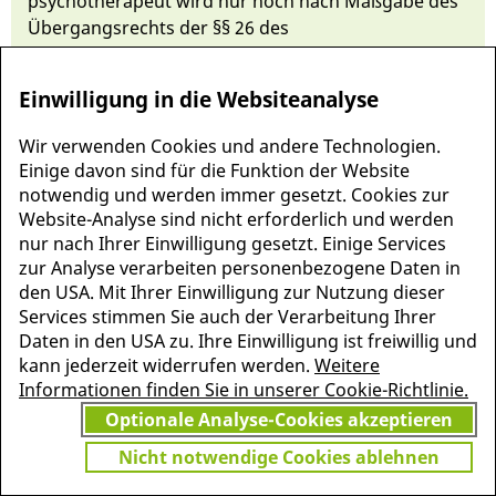
psychotherapeut wird nur noch nach Maß­gabe des
Ü­berg­angs­rechts der §§ 26 des
Psychotherapeutenge­setzes er­teilt.
Einwilligung in die Websiteanalyse
Wir verwenden Cookies und andere Technologien.
Einige davon sind für die Funktion der Website
notwendig und werden immer gesetzt. Cookies zur
Website-Analyse sind nicht erforderlich und werden
nur nach Ihrer Einwilligung gesetzt. Einige Services
zur Analyse verarbeiten personenbezogene Daten in
den USA. Mit Ihrer Einwilligung zur Nutzung dieser
Services stimmen Sie auch der Verarbeitung Ihrer
Daten in den USA zu. Ihre Einwilligung ist freiwillig und
MEHR INFORMATIONEN
kann jederzeit widerrufen werden.
Weitere
JETZT
ZU PSCHYREMBEL
Informationen finden Sie in unserer Cookie-Richtlinie.
GRATIS TESTEN
Optionale Analyse-Cookies akzeptieren
Nicht notwendige Cookies ablehnen