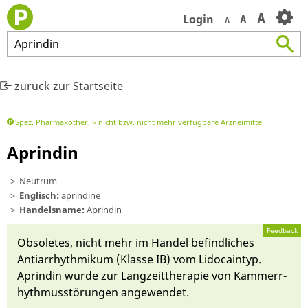
A
Login
A
A
Aprindin
zurück zur Startseite
Spez. Pharmakother.
nicht bzw. nicht mehr verfügbare Arzneimittel
Aprindin
Neutrum
Englisch:
aprindine
Handelsname:
Aprindin
Feedback
Ob­sole­tes, nicht mehr im Handel be­find­liches
Anti­arr­hythmi­kum
(Klasse IB) vom Lido­cain­typ.
Aprin­din wur­de zur Lang­zeit­the­rapie von Kammerr­
hythmusstörun­gen an­gewen­det.