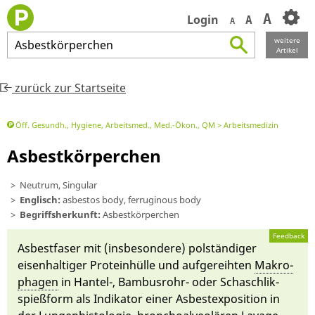
A
Login
A
A
weitere
Asbestkörperchen
Artikel
zurück zur Startseite
Öff. Gesundh., Hygiene, Arbeitsmed., Med.-Ökon., QM
Arbeitsmedizin
Asbestkörperchen
Neutrum, Singular
Englisch:
asbestos body, ferruginous body
Begriffsherkunft:
Asbestkörperchen
Feedback
As­best­faser mit (ins­besonde­re) polstän­diger
ei­senhaltiger Prote­in­hül­le und auf­gereih­ten
Makro­
phagen
in Hantel-, Bambus­rohr- oder Schasch­lik­
spieß­form als In­dikator ei­ner As­best­ex­positi­on in