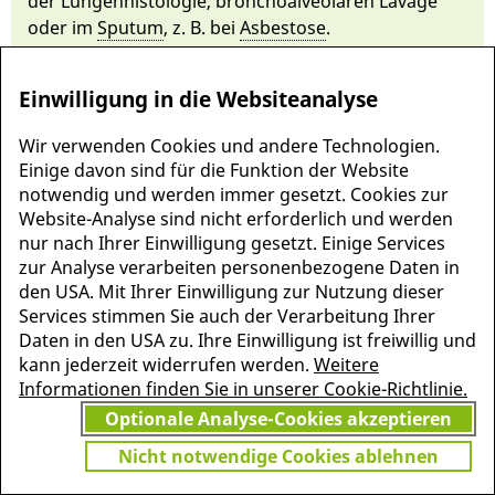
der Lungenhis­tologie, bronchoalveolären Lavage
oder im
Spu­tum
, z. B. bei
As­be­sto­se
.
Einwilligung in die Websiteanalyse
Wir verwenden Cookies und andere Technologien.
Einige davon sind für die Funktion der Website
notwendig und werden immer gesetzt. Cookies zur
Website-Analyse sind nicht erforderlich und werden
nur nach Ihrer Einwilligung gesetzt. Einige Services
zur Analyse verarbeiten personenbezogene Daten in
den USA. Mit Ihrer Einwilligung zur Nutzung dieser
Services stimmen Sie auch der Verarbeitung Ihrer
MEHR INFORMATIONEN
Daten in den USA zu. Ihre Einwilligung ist freiwillig und
JETZT
ZU PSCHYREMBEL
kann jederzeit widerrufen werden.
Weitere
GRATIS TESTEN
Informationen finden Sie in unserer Cookie-Richtlinie.
Optionale Analyse-Cookies akzeptieren
Nicht notwendige Cookies ablehnen
Vielen Dank für Ihr Interesse