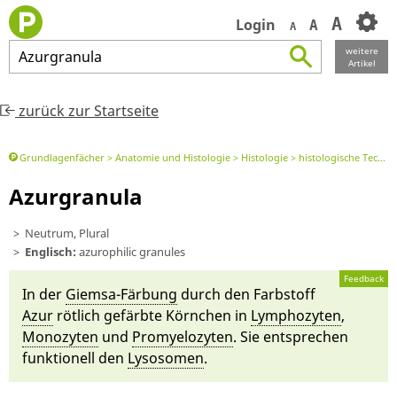
A
Login
A
A
weitere
Azurgranula
Artikel
zurück zur Startseite
Grundlagenfächer
Anatomie und Histologie
Histologie
histologische Techniken
Azurgranula
Neutrum, Plural
Englisch:
azurophilic granules
Feedback
In der
Giem­sa-Fär­bung
durch den Farbstoff
Azur
röt­lich ge­färb­te Körn­chen in
Lym­pho­zyten
,
Mono­zyten
und
Promyelo­zyten
. Sie ent­spre­chen
funktionell den
Ly­so­somen
.