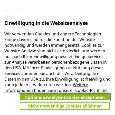
Einwilligung in die Websiteanalyse
Wir verwenden Cookies und andere Technologien.
Einige davon sind für die Funktion der Website
notwendig und werden immer gesetzt. Cookies zur
Website-Analyse sind nicht erforderlich und werden
nur nach Ihrer Einwilligung gesetzt. Einige Services
MEHR INFORMATIONEN
zur Analyse verarbeiten personenbezogene Daten in
JETZT
ZU PSCHYREMBEL
den USA. Mit Ihrer Einwilligung zur Nutzung dieser
GRATIS TESTEN
Services stimmen Sie auch der Verarbeitung Ihrer
Daten in den USA zu. Ihre Einwilligung ist freiwillig und
kann jederzeit widerrufen werden.
Weitere
Informationen finden Sie in unserer Cookie-Richtlinie.
Vielen Dank für Ihr Interesse
Optionale Analyse-Cookies akzeptieren
am Pschyrembel! Wenn Sie
unbegrenzten Zugang zu
Nicht notwendige Cookies ablehnen
Pschyrembel Online möchten,