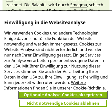
zeichnet. Die Ba­lanitis wird durch
Smeg­ma
, schlech­
te Ge­nital­hygiene und
Phimose
be­güns­tigt. Die ty­
pischen Ent­zün­dungs­zeichen der Ei­chel sind zur
Einwilligung in die Websiteanalyse
Diagnosestellung aus­reichend. The­rapiert wird
durch strikte Hygiene und Salben.
Wir verwenden Cookies und andere Technologien.
Einige davon sind für die Funktion der Website
notwendig und werden immer gesetzt. Cookies zur
Website-Analyse sind nicht erforderlich und werden
nur nach Ihrer Einwilligung gesetzt. Einige Services
zur Analyse verarbeiten personenbezogene Daten in
den USA. Mit Ihrer Einwilligung zur Nutzung dieser
Services stimmen Sie auch der Verarbeitung Ihrer
Daten in den USA zu. Ihre Einwilligung ist freiwillig und
kann jederzeit widerrufen werden.
Weitere
Informationen finden Sie in unserer Cookie-Richtlinie.
Optionale Analyse-Cookies akzeptieren
MEHR INFORMATIONEN
JETZT
Nicht notwendige Cookies ablehnen
ZU PSCHYREMBEL
GRATIS TESTEN