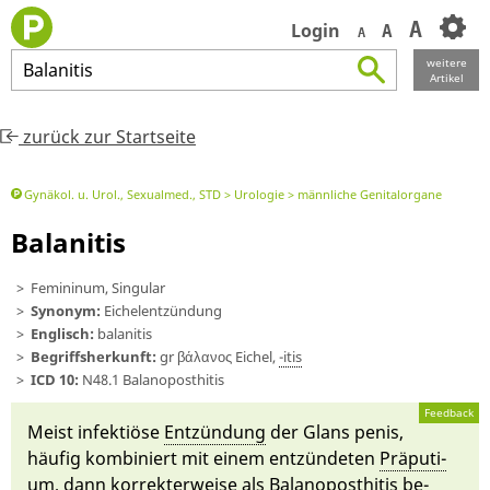
A
Login
A
A
weitere
Balanitis
Artikel
zurück zur Startseite
Gynäkol. u. Urol., Sexualmed., STD
Urologie
männliche Genitalorgane
Balanitis
Femininum, Singular
Synonym:
Eichelentzündung
Englisch:
balanitis
Begriffsherkunft:
gr βάλανος Ei­chel,
-itis
ICD 10:
N48.1 Balanoposthitis
Feedback
Meist in­fektiöse
Ent­zün­dung
der
Glans penis
,
häu­fig kombiniert mit ei­nem ent­zün­deten
Prä­pu­ti­
um
, dann korrekter­weise als
Ba­lanoposthi­tis
be­