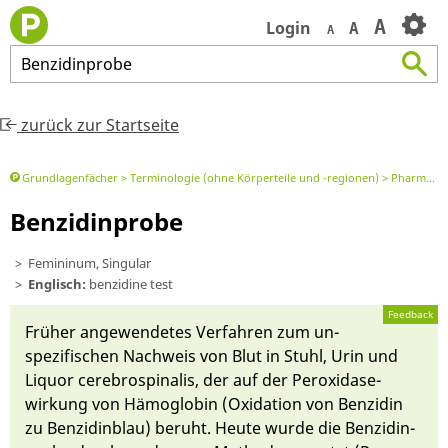
A
Login
A
A
Benzidinprobe
zurück zur Startseite
Grundlagenfächer
Terminologie (ohne Körperteile und -regionen)
Pharmazeutischer Begriff
Benzidinprobe
Femininum, Singular
Englisch:
benzidine test
Feedback
Früher an­gewen­detes Ver­fahren zum un­
spezifischen Nachweis von Blut in Stuhl, Urin und
Liquor cerebro­spina­lis, der auf der Per­oxidase­
wirkung von Hä­mo­globin (Oxidati­on von Ben­zidin
zu Ben­zidin­blau) beruht. Heu­te wur­de die Ben­zidin­