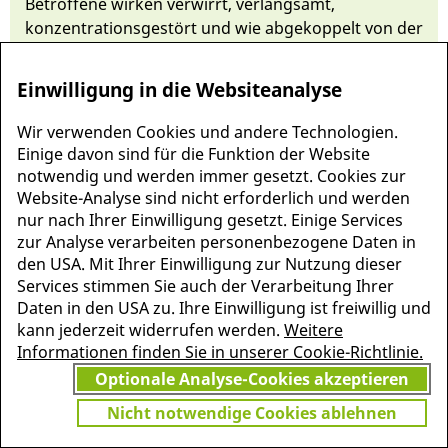
Betroffene wir­ken ver­wirrt, ver­langsamt,
konzentrati­ons­ge­stört und wie ab­gekop­pelt von der
Um­gebung. Ur­sachen sind bei­spiels­weise
Schädel-
Hirn-Traumen
oder
Delir
.
Einwilligung in die Websiteanalyse
Wir verwenden Cookies und andere Technologien.
Einige davon sind für die Funktion der Website
notwendig und werden immer gesetzt. Cookies zur
Website-Analyse sind nicht erforderlich und werden
nur nach Ihrer Einwilligung gesetzt. Einige Services
zur Analyse verarbeiten personenbezogene Daten in
den USA. Mit Ihrer Einwilligung zur Nutzung dieser
Services stimmen Sie auch der Verarbeitung Ihrer
Daten in den USA zu. Ihre Einwilligung ist freiwillig und
kann jederzeit widerrufen werden.
Weitere
MEHR INFORMATIONEN
Informationen finden Sie in unserer Cookie-Richtlinie.
JETZT
ZU PSCHYREMBEL
Optionale Analyse-Cookies akzeptieren
GRATIS TESTEN
Nicht notwendige Cookies ablehnen