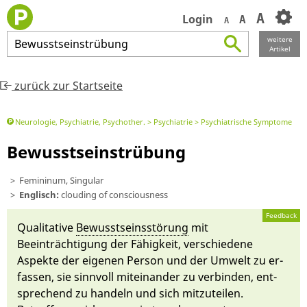
A
Login
A
A
weitere
Bewusstseinstrübung
Artikel
zurück zur Startseite
Neurologie, Psychiatrie, Psychother.
Psychiatrie
Psychiatrische Symptome
Bewusstseinstrübung
Femininum, Singular
Englisch:
clouding of consciousness
Feedback
Qualitati­ve
Bewusstseinsstörung
mit
Beeinträch­tigung der Fähig­keit, ver­schie­de­ne
Aspekte der eigenen Per­son und der Um­welt zu er­
fassen, sie sinn­voll mit­ein­an­der zu ver­binden, ent­
spre­chend zu handeln und sich mit­zuteilen.