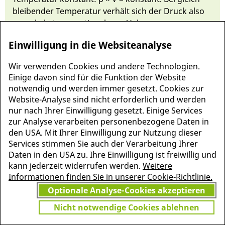
blei­ben­der Temperatur ver­hält sich der Druck al­so
um­ge­kehrt proportio­nal zum Volumen.
Einwilligung in die Websiteanalyse
Wir verwenden Cookies und andere Technologien.
Einige davon sind für die Funktion der Website
notwendig und werden immer gesetzt. Cookies zur
Website-Analyse sind nicht erforderlich und werden
nur nach Ihrer Einwilligung gesetzt. Einige Services
zur Analyse verarbeiten personenbezogene Daten in
den USA. Mit Ihrer Einwilligung zur Nutzung dieser
Services stimmen Sie auch der Verarbeitung Ihrer
Daten in den USA zu. Ihre Einwilligung ist freiwillig und
MEHR INFORMATIONEN
kann jederzeit widerrufen werden.
Weitere
JETZT
ZU PSCHYREMBEL
Informationen finden Sie in unserer Cookie-Richtlinie.
GRATIS TESTEN
Optionale Analyse-Cookies akzeptieren
Nicht notwendige Cookies ablehnen