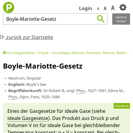
A
Login
A
A
weitere
Boyle
-
Mariotte
-
Gesetz
Artikel
zurück zur Startseite
Grundlagenfächer
Physik
Grundlagen (Messen, Einheiten, Materie, Methoden)
Boyle-Mariotte-Gesetz
Neutrum, Singular
Englisch:
Boyle's law
Begriffsherkunft:
Sir Ro­bert B., engl.
Phys
., 1627–1691, Ed­me M.,
Phys
., Di­jon, Paris, 1620–1684
Feedback
Ei­nes der Gas­ge­setze für idea­le Gase (siehe
idea­le Gas­ge­setze
). Das Pro­dukt aus Druck p und
Volumen V ist für idea­le Gase bei gleich­blei­ben­der
Temperatur konstant:
p × V = konstant
. Bei gleich­