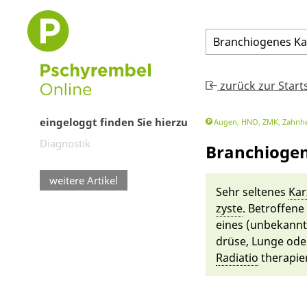
Branchiogenes
K
zurück zur Start
eingeloggt finden Sie hierzu
Augen, HNO, ZMK, Zahnhe
Diagnostik
Branchioge
weitere Artikel
Sehr seltenes
Ka
zyste
. Betroffene 
ei­nes (un­be­kan
drüse
,
Lunge
ode
Radiatio
the­rapier