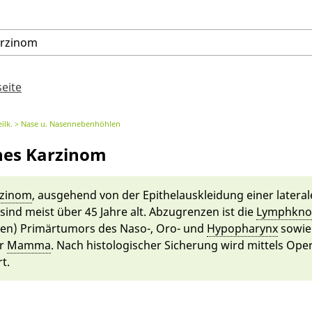
arzinom
seite
ilk.
Nase u. Nasennebenhöhlen
nes Karzinom
rzinom
, aus­gehend von der Epithe­laus­klei­dung ei­ner latera
sind meist ü­ber 45 Jah­re alt. Ab­zu­grenzen ist die
Lymph­kno
n­ten) Primär­tumors des Naso-, Oro- und
Hypopharynx
so­wi
r
Mamma
. Nach his­tologischer Sicherung wird mit­tels Ope
t.