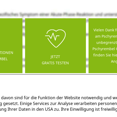
Vielen Dank f
am Pschyrem
unbegrenzt
Pschyrembel 
TIONEN
finden Sie hi
JETZT
MBEL
Ang
GRATIS TESTEN
 davon sind für die Funktion der Website notwendig und w
g gesetzt. Einige Services zur Analyse verarbeiten persone
g Ihrer Daten in den USA zu. Ihre Einwilligung ist freiwil