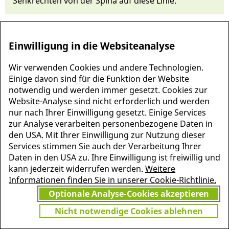
Senk­rechten von der Spi­na auf die­se Linie.
Einwilligung in die Websiteanalyse
Wir verwenden Cookies und andere Technologien.
Einige davon sind für die Funktion der Website
notwendig und werden immer gesetzt. Cookies zur
Website-Analyse sind nicht erforderlich und werden
nur nach Ihrer Einwilligung gesetzt. Einige Services
zur Analyse verarbeiten personenbezogene Daten in
den USA. Mit Ihrer Einwilligung zur Nutzung dieser
MEHR INFORMATIONEN
Services stimmen Sie auch der Verarbeitung Ihrer
JETZT
ZU PSCHYREMBEL
Daten in den USA zu. Ihre Einwilligung ist freiwillig und
GRATIS TESTEN
kann jederzeit widerrufen werden.
Weitere
Informationen finden Sie in unserer Cookie-Richtlinie.
Optionale Analyse-Cookies akzeptieren
Vielen Dank für Ihr Interesse
Nicht notwendige Cookies ablehnen
am Pschyrembel! Wenn Sie