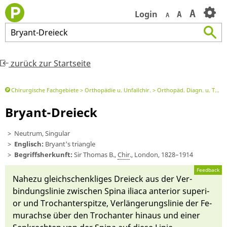
A
Login
A
A
Bryant
-
Dreieck
zurück zur Startseite
Chirurgische Fachgebiete
Orthopädie u. Unfallchir.
Orthopäd. Diagn. u. Ther.verfahren
Bryant-Dreieck
Neutrum, Singular
Englisch:
Bryant's triangle
Begriffsherkunft:
Sir Thomas B.,
Chir
., London, 1828–1914
Feedback
Nahe­zu gleich­schenk­liges Dreieck aus der Ver­
bindungs­linie zwi­schen Spi­na iliaca anteri­or superi­
or und Trochanter­spitze, Ver­län­gerungs­linie der Fe­
murachse ü­ber den Trochanter hi­n­aus und ei­ner