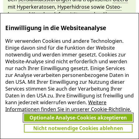
mit
Hyperke­ratosen
,
Hyper­hidrose
so­wie
Os­teo­
lysen
und Knochen­de­formitäten an den
Akren
einhergeht. Ne­ben an­deren
No­xen
ist ins­besonde­re
Einwilligung in die Websiteanalyse
Alkohol ur­säch­lich. The­rapiert wird symptomatisch
un­ter Ver­zicht auf die No­xe.
Wir verwenden Cookies und andere Technologien.
Einige davon sind für die Funktion der Website
notwendig und werden immer gesetzt. Cookies zur
Website-Analyse sind nicht erforderlich und werden
nur nach Ihrer Einwilligung gesetzt. Einige Services
zur Analyse verarbeiten personenbezogene Daten in
den USA. Mit Ihrer Einwilligung zur Nutzung dieser
Services stimmen Sie auch der Verarbeitung Ihrer
Daten in den USA zu. Ihre Einwilligung ist freiwillig und
kann jederzeit widerrufen werden.
Weitere
Informationen finden Sie in unserer Cookie-Richtlinie.
Optionale Analyse-Cookies akzeptieren
MEHR INFORMATIONEN
JETZT
Nicht notwendige Cookies ablehnen
ZU PSCHYREMBEL
GRATIS TESTEN