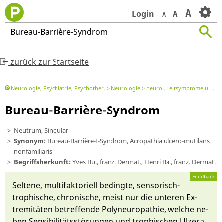
A
Login
A
A
Bureau
-
Barrière
-
Syndrom
zurück zur Startseite
Neurologie, Psychiatrie, Psychother.
Neurologie
neurol. Leitsymptome u. DD
Bureau-Barrière-Syndrom
Neutrum, Singular
Synonym:
Bureau-Barrière-I-Syndrom, Acropathia ulcero-mutilans
nonfamiliaris
Begriffsherkunft:
Yves Bu., franz.
Dermat
., Hen­ri
Ba
., franz.
Dermat
.
Feedback
Seltene, multi­faktori­ell bedingte, sensorisch-
trophi­sche, chronische, meist nur die un­teren Ex­
tremitäten betref­fen­de
Polyneuro­pathie
, wel­che ne­
ben
Sensibilitätsstörun­gen
und trophi­schen
Ulze­ra