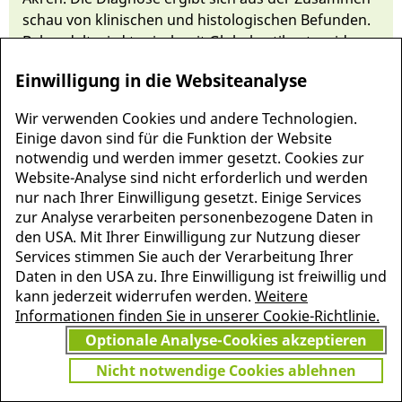
schau von klinischen und his­tologischen Be­fun­den.
Behandelt wird topisch mit
Glukokortikosteroiden
und systemisch mit
Anti­ma­la­ria­mit­tel
. Im Sommer
Einwilligung in die Websiteanalyse
bes­sern sich die Haut­verän­de­run­gen oft.
Wir verwenden Cookies und andere Technologien.
Einige davon sind für die Funktion der Website
notwendig und werden immer gesetzt. Cookies zur
Website-Analyse sind nicht erforderlich und werden
nur nach Ihrer Einwilligung gesetzt. Einige Services
zur Analyse verarbeiten personenbezogene Daten in
den USA. Mit Ihrer Einwilligung zur Nutzung dieser
Services stimmen Sie auch der Verarbeitung Ihrer
Daten in den USA zu. Ihre Einwilligung ist freiwillig und
kann jederzeit widerrufen werden.
Weitere
Informationen finden Sie in unserer Cookie-Richtlinie.
MEHR INFORMATIONEN
Optionale Analyse-Cookies akzeptieren
JETZT
ZU PSCHYREMBEL
GRATIS TESTEN
Nicht notwendige Cookies ablehnen