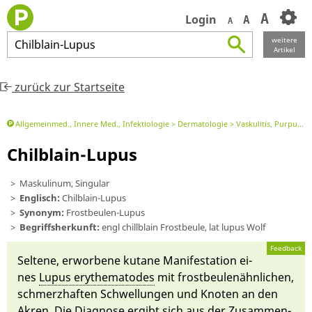
A
Login
A
A
weitere
Chilblain
-
Lupus
Artikel
zurück zur Startseite
Allgemeinmed., Innere Med., Infektiologie
Dermatologie
Vaskulitis, Purpura, Kollagenosen, autoimmun bedingte bullöse Dermatosen
Chilblain-Lupus
Maskulinum, Singular
Englisch:
Chilblain-Lupus
Synonym:
Frostbeulen-Lupus
Begriffsherkunft:
engl chill­blain Frost­beule, lat lupus Wolf
Feedback
Seltene, er­worbene ku­tane Manifestati­on ei­
nes
Lupus erythemato­des
mit frost­beulenähn­lichen,
schmerzhaften Schwellungen und Knoten an den
Akren. Die Diagnose er­gibt sich aus der Zu­sammen­