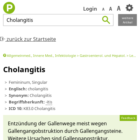
A
Login
A
A
weitere
Cholangitis
Artikel
zurück zur Startseite
Allgemeinmed., Innere Med., Infektiologie
Gastroenterol. und Hepatol.
Leber, Galle, Milz
Cholangitis
Femininum, Singular
Englisch:
cholangitis
Synonym:
Cholangiitis
Begriffsherkunft:
-itis
ICD 10:
K83.0 Cholangitis
Feedback
Ent­zün­dung der Gallen­wege meist we­gen
Gallengan­gobstrukti­on durch Gallengangs­teine.
Weite­re Ur­sachen sind Gallengangstriktur,