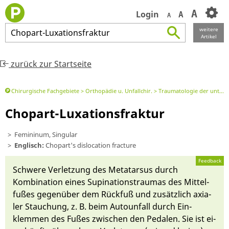
A
Login
A
A
weitere
Chopart
-
Luxationsfraktur
Artikel
zurück zur Startseite
Chirurgische Fachgebiete
Orthopädie u. Unfallchir.
Traumatologie der unteren Extremitäten
Chopart-Luxationsfraktur
Femininum, Singular
Englisch:
Chopart's dislocation fracture
Feedback
Schwe­re Ver­letzung des Metatar­sus durch
Kombi­nati­on ei­nes Su­pi­nati­ons­trau­mas des Mit­tel­
fußes gegenü­ber dem Rück­fuß und zu­sätz­lich axia­
ler Stau­chung, z. B. beim Auto­un­fall durch Ein­
klemmen des Fußes zwi­schen den Peda­len. Sie ist ei­