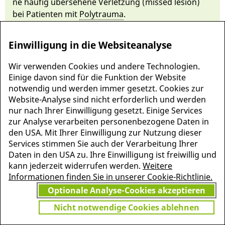
ne häu­fig ü­ber­sehe­ne Ver­letzung (miss­ed le­si­on)
bei Patienten mit
Polytrauma
.
Einwilligung in die Websiteanalyse
Wir verwenden Cookies und andere Technologien.
Einige davon sind für die Funktion der Website
notwendig und werden immer gesetzt. Cookies zur
Website-Analyse sind nicht erforderlich und werden
nur nach Ihrer Einwilligung gesetzt. Einige Services
zur Analyse verarbeiten personenbezogene Daten in
den USA. Mit Ihrer Einwilligung zur Nutzung dieser
Services stimmen Sie auch der Verarbeitung Ihrer
MEHR INFORMATIONEN
Daten in den USA zu. Ihre Einwilligung ist freiwillig und
JETZT
ZU PSCHYREMBEL
kann jederzeit widerrufen werden.
Weitere
GRATIS TESTEN
Informationen finden Sie in unserer Cookie-Richtlinie.
Optionale Analyse-Cookies akzeptieren
Nicht notwendige Cookies ablehnen
Vielen Dank für Ihr Interesse