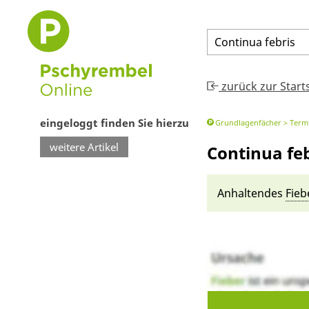
Continua
febris
zurück zur Start
eingeloggt finden Sie hierzu
Grundlagenfächer
Termi
weitere Artikel
Continua feb
An­haltendes
Fie­b