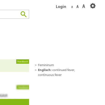
A
Login
A
A
Feedback
Femininum
Englisch:
continued fever,
continuous fever