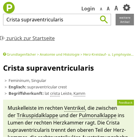
A
Login
A
A
weitere
Crista
supraventricularis
Artikel
zurück zur Startseite
Grundlagenfächer
Anatomie und Histologie
Herz-Kreislauf- u. Lymphsystem
Crista supraventricularis
Femininum, Singular
Englisch:
supraventricular crest
Begriffsherkunft:
lat
cris­ta
Leiste,
Kamm
Feedback
Muskel­leiste im rechten
Ventrikel
, die zwi­schen
der
Tri­kuspid­al­klappe
und der
Pulmonal­klappe
ins
Lumen der rechten Herz­kammer ragt. Die Cris­ta
supra­ventricula­ris trennt den oberen Teil der Herz­