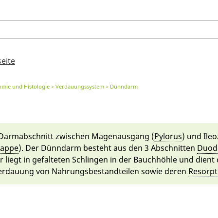
seite
omie und Histologie
Verdauungssystem
Dünndarm
Dar­mabschnitt zwi­schen Magen­aus­gang (
Py­lo­rus
) und Ileo­
lappe
). Der Dünn­darm be­steht aus den 3 Abschnitten
Duod
Er liegt in ge­fal­te­ten Schlingen in der Bauch­höhle und dient
r­dauung von Nahrungs­bestandteilen so­wie de­ren
Resorpt