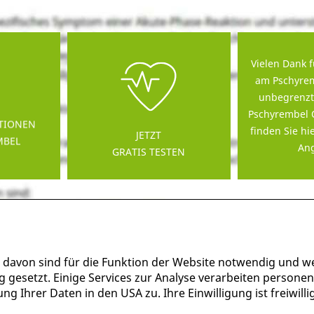
Vielen Dank f
am Pschyrem
unbegrenzt
Pschyrembel 
TIONEN
finden Sie hi
JETZT
MBEL
Ang
GRATIS TESTEN
 davon sind für die Funktion der Website notwendig und w
g gesetzt. Einige Services zur Analyse verarbeiten persone
g Ihrer Daten in den USA zu. Ihre Einwilligung ist freiwil