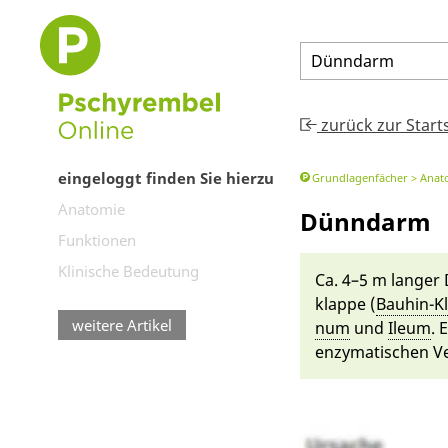
Dünndarm
zurück zur Start
eingeloggt finden Sie hierzu
Grundlagenfächer
Anat
Anatomie
Dünndarm
Funktionen
Klinische Bedeutung
Ca. 4–5 m langer 
klappe (
Bau­hin-K
weitere Artikel
num
und
Ile­um
. 
enzymatischen Ve