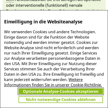
oder in­ter­ventionel­le (funktionell) nervale
Durchtrennung auf (z. B. zur Schmerz­the­rapie, bei
Or­gantransplantati­on, Nieren­de­nervati­on oder
Einwilligung in die Websiteanalyse
Vagotomie) oder pathologisch in­folge Degenerati­on
oder Trauma.
Wir verwenden Cookies und andere Technologien.
Einige davon sind für die Funktion der Website
notwendig und werden immer gesetzt. Cookies zur
Website-Analyse sind nicht erforderlich und werden
nur nach Ihrer Einwilligung gesetzt. Einige Services
zur Analyse verarbeiten personenbezogene Daten in
den USA. Mit Ihrer Einwilligung zur Nutzung dieser
Services stimmen Sie auch der Verarbeitung Ihrer
Daten in den USA zu. Ihre Einwilligung ist freiwillig und
kann jederzeit widerrufen werden.
Weitere
Informationen finden Sie in unserer Cookie-Richtlinie.
Optionale Analyse-Cookies akzeptieren
MEHR INFORMATIONEN
JETZT
Nicht notwendige Cookies ablehnen
ZU PSCHYREMBEL
GRATIS TESTEN