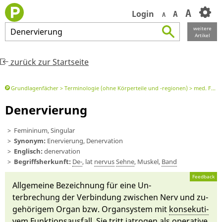
A
Login
A
A
weitere
Denervierung
Artikel
zurück zur Startseite
Grundlagenfächer
Terminologie (ohne Körperteile und -regionen)
med. Fachbegriff oder Element davon
Denervierung
Femininum, Singular
Synonym:
Enervierung, Denervation
Englisch:
denervation
Begriffsherkunft:
De-
, lat
nervus
Sehne
, Muskel,
Band
Feedback
Allgemeine Be­zeichnung für ei­ne Un­
terbrechung der Ver­bindung zwi­schen Nerv und zu­
gehö­rigem Or­gan bzw. Or­gansystem mit
konsekuti­
vem
Funktions­aus­fall. Sie tritt iatrogen als operative