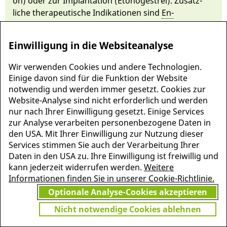
on) oder zur Implantati­on (Etono­ge­strel). Zu­sätz­
liche the­rapeutische In­dikationen sind
En­
dometriose
und
prä­menstruel­les Syn­drom
. Häu­fi­ge
Ne­ben­wirkungen sind
Zwi­schen­blutung
oder
Zu­
Einwilligung in die Websiteanalyse
satz­blutung
bzw. Zyklusstörun­gen.
Wir verwenden Cookies und andere Technologien.
Einige davon sind für die Funktion der Website
notwendig und werden immer gesetzt. Cookies zur
Website-Analyse sind nicht erforderlich und werden
nur nach Ihrer Einwilligung gesetzt. Einige Services
zur Analyse verarbeiten personenbezogene Daten in
den USA. Mit Ihrer Einwilligung zur Nutzung dieser
Services stimmen Sie auch der Verarbeitung Ihrer
Daten in den USA zu. Ihre Einwilligung ist freiwillig und
kann jederzeit widerrufen werden.
Weitere
Informationen finden Sie in unserer Cookie-Richtlinie.
MEHR INFORMATIONEN
Optionale Analyse-Cookies akzeptieren
JETZT
ZU PSCHYREMBEL
GRATIS TESTEN
Nicht notwendige Cookies ablehnen