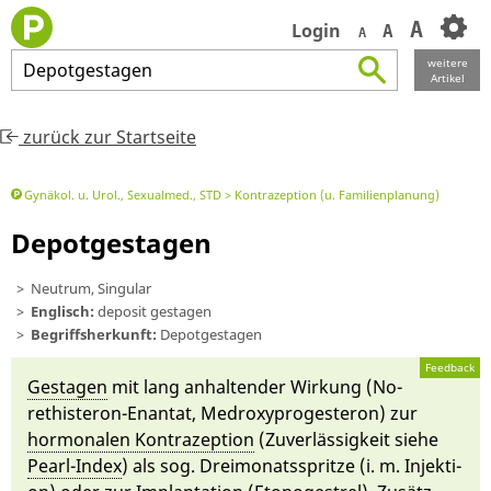
A
Login
A
A
weitere
Depotgestagen
Artikel
zurück zur Startseite
Gynäkol. u. Urol., Sexualmed., STD
Kontrazeption (u. Familienplanung)
Depotgestagen
Neutrum, Singular
Englisch:
deposit gestagen
Begriffsherkunft:
Depotgestagen
Feedback
Ge­stagen
mit lang an­haltender Wirkung (No­
rethisteron-En­antat, Medro­xy­pro­ges­teron) zur
hormonalen Kontrazepti­on
(Zuverläs­sig­keit siehe
Pearl-In­dex
) als sog. Drei­monatsspritze (i. m. In­jekti­