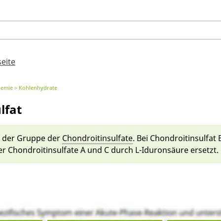
seite
hemie
Kohlenhydrate
lfat
 der Gruppe der
Chondroitinsulfate
. Bei Chondroitinsulfat B
r Chondroitinsulfate A und C durch L-Idur­onsäu­re er­setzt.