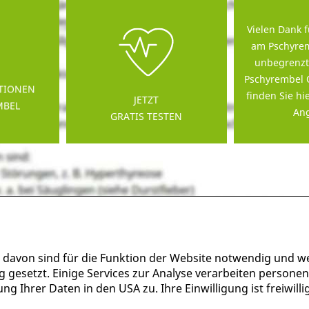
Vielen Dank f
am Pschyrem
unbegrenzt
Pschyrembel 
TIONEN
finden Sie hi
JETZT
MBEL
Ang
GRATIS TESTEN
 davon sind für die Funktion der Website notwendig und w
g gesetzt. Einige Services zur Analyse verarbeiten persone
g Ihrer Daten in den USA zu. Ihre Einwilligung ist freiwil