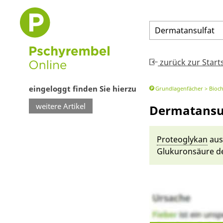
Dermatansulfat
zurück zur Start
eingeloggt finden Sie hierzu
Grundlagenfächer
Bioc
weitere Artikel
Dermatansu
Pro­teo­glykan
aus
Glukur­onsäu­re de