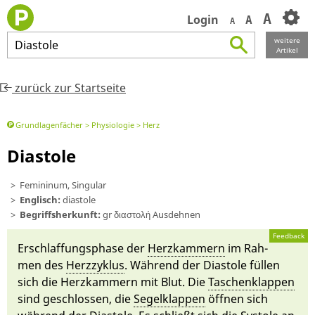
A
Login
A
A
weitere
Diastole
Artikel
zurück zur Startseite
Grundlagenfächer
Physiologie
Herz
Diastole
Femininum, Singular
Englisch:
diastole
Begriffsherkunft:
gr διαστολή Aus­deh­nen
Feedback
Er­schlaf­fungs­phase der
Herz­kammern
im Rah­
men des
Herz­zyklus
. Während der Dia­stole fül­len
sich die Herz­kammern mit Blut. Die
Ta­schen­klappen
sind ge­schlos­sen, die
Segel­klappen
öff­nen sich