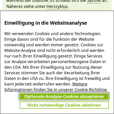
während der Dia­stole. Es schließt sich die
Systole
an.
Näheres siehe un­ter
Herz­zyklus
.
Einwilligung in die Websiteanalyse
Wir verwenden Cookies und andere Technologien.
Einige davon sind für die Funktion der Website
notwendig und werden immer gesetzt. Cookies zur
Website-Analyse sind nicht erforderlich und werden
nur nach Ihrer Einwilligung gesetzt. Einige Services
zur Analyse verarbeiten personenbezogene Daten in
den USA. Mit Ihrer Einwilligung zur Nutzung dieser
Services stimmen Sie auch der Verarbeitung Ihrer
MEHR INFORMATIONEN
Daten in den USA zu. Ihre Einwilligung ist freiwillig und
JETZT
ZU PSCHYREMBEL
kann jederzeit widerrufen werden.
Weitere
GRATIS TESTEN
Informationen finden Sie in unserer Cookie-Richtlinie.
Optionale Analyse-Cookies akzeptieren
Nicht notwendige Cookies ablehnen
Vielen Dank für Ihr Interesse