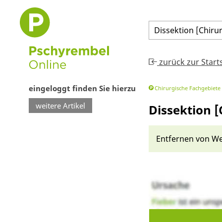
Dissektion
[
Chiru
zurück zur Start
eingeloggt finden Sie hierzu
Chirurgische Fachgebiete
weitere Artikel
Dissektion [
Entfer­nen von We