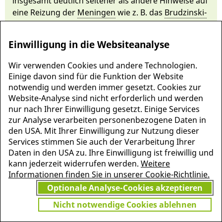
ins­ge­samt deut­lich seltener als an­de­re Hin­weise auf
ei­ne Reizung der
Meningen
wie z. B. das
Brud­zin­ski-
Zeichen
oder das
Kernig-Zeichen
.
Einwilligung in die Websiteanalyse
Wir verwenden Cookies und andere Technologien.
Einige davon sind für die Funktion der Website
notwendig und werden immer gesetzt. Cookies zur
Website-Analyse sind nicht erforderlich und werden
nur nach Ihrer Einwilligung gesetzt. Einige Services
zur Analyse verarbeiten personenbezogene Daten in
den USA. Mit Ihrer Einwilligung zur Nutzung dieser
Services stimmen Sie auch der Verarbeitung Ihrer
Daten in den USA zu. Ihre Einwilligung ist freiwillig und
MEHR INFORMATIONEN
kann jederzeit widerrufen werden.
Weitere
JETZT
ZU PSCHYREMBEL
Informationen finden Sie in unserer Cookie-Richtlinie.
GRATIS TESTEN
Optionale Analyse-Cookies akzeptieren
Nicht notwendige Cookies ablehnen