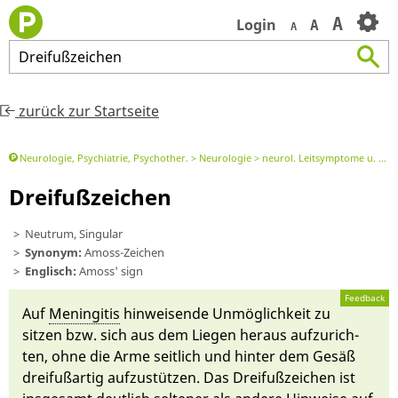
A
Login
A
A
Dreifußzeichen
zurück zur Startseite
Neurologie, Psychiatrie, Psychother.
Neurologie
neurol. Leitsymptome u. DD
Dreifußzeichen
Neutrum, Singular
Synonym:
Amoss-Zeichen
Englisch:
Amoss' sign
Feedback
Auf
Meningitis
hin­weisen­de Un­mög­lich­keit zu
sitzen bzw. sich aus dem Liegen her­aus auf­zurich­
ten, oh­ne die Arme seitlich und hin­ter dem Ge­säß
dreifußartig auf­zustüt­zen. Das Dreifuß­zeichen ist