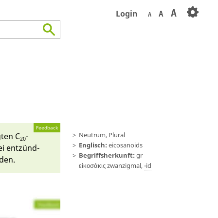
A
Login
A
A
Feedback
Neutrum, Plural
­ten C
-
20
Englisch:
eicosanoids
i ent­zünd­
Begriffsherkunft:
gr
rden.
εἰκοσάκις zwan­zig­mal,
-id