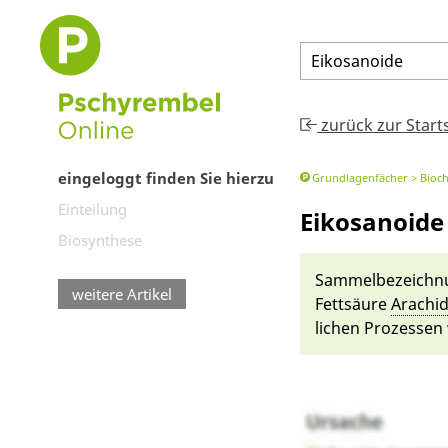
Eikosanoide
zurück zur Start
eingeloggt finden Sie hierzu
Grundlagenfächer
Bioc
Einteilung
Eikosanoide
Biosynthese
Sammel­be­zeichnun
weitere Artikel
Fettsäu­re
Arachid
lichen Prozessen w