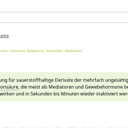
seite
hemie
Hormone, Rezeptoren, Transmitter, Mediatoren
g für sau­erstoff­haltige Derivate der mehr­fach un­ge­sät­tig
­onsäu­re
, die meist als Media­toren und Gewebe­hormone be
ir­ken und in Sekunden bis Minu­ten wie­der in­ak­tiviert we