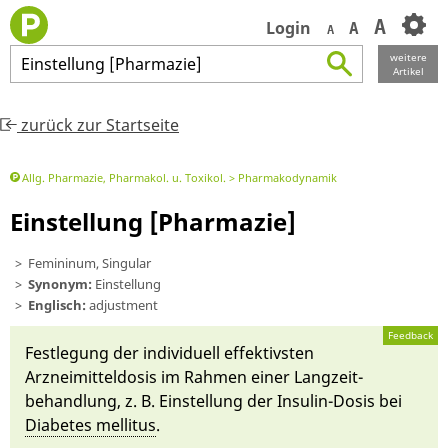
A
Login
A
A
weitere
Einstellung
[
Pharmazie
]
Artikel
zurück zur Startseite
Allg. Pharmazie, Pharmakol. u. Toxikol.
Pharmakodynamik
Einstellung [Pharmazie]
Femininum, Singular
Synonym:
Einstellung
Englisch:
adjustment
Feedback
Fest­le­gung der in­dividuell ef­fektivs­ten
Arzneimittel­dosis im Rah­men ei­ner Lang­zeit­
behandlung, z. B. Einstellung der
In­sulin
-Dosis bei
Diabetes mel­li­tus
.