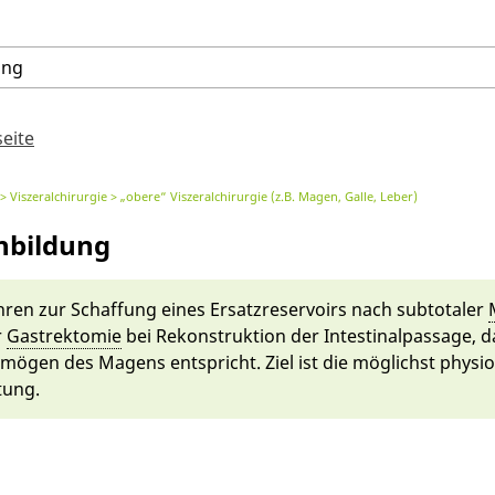
ung
seite
Viszeralchirurgie
„obere“ Viszeralchirurgie (z.B. Magen, Galle, Leber)
nbildung
ren zur Schaf­fung ei­nes Er­satz­reservoirs nach sub­tota­ler
r
Gast­rektomie
bei Rekonstrukti­on der In­testinalpassage, d
ö­gen des Magens entspricht. Ziel ist die mög­lichst physi
tung.