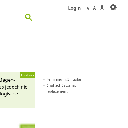
A
Login
A
A
Feedback
Femininum, Singular
Magen­
Englisch:
stomach
as je­doch nie
replacement
ologische