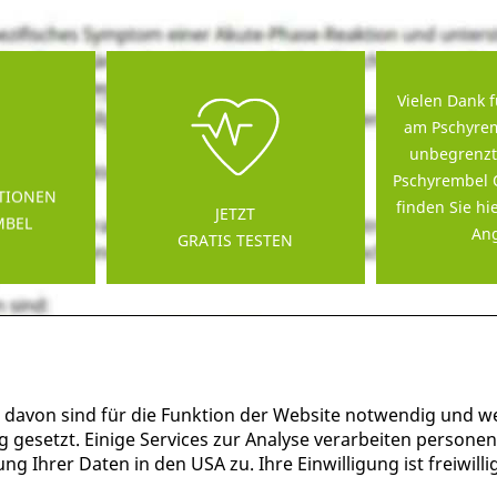
Vielen Dank f
am Pschyrem
unbegrenzt
Pschyrembel 
TIONEN
finden Sie hi
JETZT
MBEL
Ang
GRATIS TESTEN
 davon sind für die Funktion der Website notwendig und w
g gesetzt. Einige Services zur Analyse verarbeiten persone
g Ihrer Daten in den USA zu. Ihre Einwilligung ist freiwil