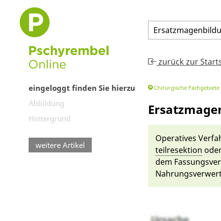
Ersatzmagenbild
zurück zur Start
eingeloggt finden Sie hierzu
Chirurgische Fachgebiete
Abbildung
Ersatzmage
Hintergrund
Operatives Ver­fah
weitere Artikel
teil­resekti­on
ode
dem Fassungs­verm
Nahrungs­verwer