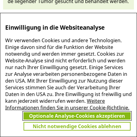
de liegen­der Tumor ge­sucht und behandelt werden.
Einwilligung in die Websiteanalyse
Wir verwenden Cookies und andere Technologien.
Einige davon sind für die Funktion der Website
notwendig und werden immer gesetzt. Cookies zur
Website-Analyse sind nicht erforderlich und werden
nur nach Ihrer Einwilligung gesetzt. Einige Services
zur Analyse verarbeiten personenbezogene Daten in
den USA. Mit Ihrer Einwilligung zur Nutzung dieser
MEHR INFORMATIONEN
Services stimmen Sie auch der Verarbeitung Ihrer
JETZT
ZU PSCHYREMBEL
Daten in den USA zu. Ihre Einwilligung ist freiwillig und
GRATIS TESTEN
kann jederzeit widerrufen werden.
Weitere
Informationen finden Sie in unserer Cookie-Richtlinie.
Optionale Analyse-Cookies akzeptieren
Vielen Dank für Ihr Interesse
Nicht notwendige Cookies ablehnen
am Pschyrembel! Wenn Sie