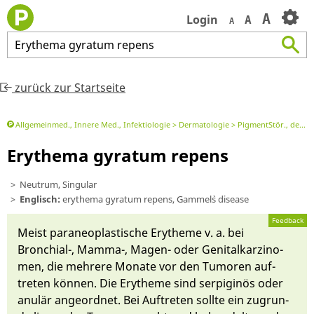
A
Login
A
A
Erythema
gyratum
repens
zurück zur Startseite
Allgemeinmed., Innere Med., Infektiologie
Dermatologie
PigmentStör., dermatol. Tumoren
Erythema gyratum repens
Neutrum, Singular
Englisch:
erythema gyratum repens, Gammel`s disease
Feedback
Meist paraneo­plastische Erytheme v. a. bei
Bronchi­al-, Mamma-, Magen- oder Ge­nitalkarzino­
men, die meh­re­re Mona­te vor den Tumoren auf­
treten kön­nen. Die
Erytheme
sind serpiginös oder
anulär an­ge­ord­net. Bei Auf­treten soll­te ein zu­grun­