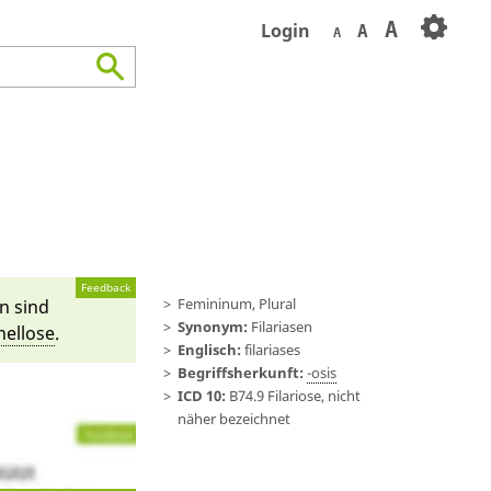
A
Login
A
A
Feedback
Femininum, Plural
en sind
Synonym:
Filariasen
el­lo­se
.
Englisch:
filariases
Begriffsherkunft:
-osis
ICD 10:
B74.9 Filariose, nicht
näher bezeichnet