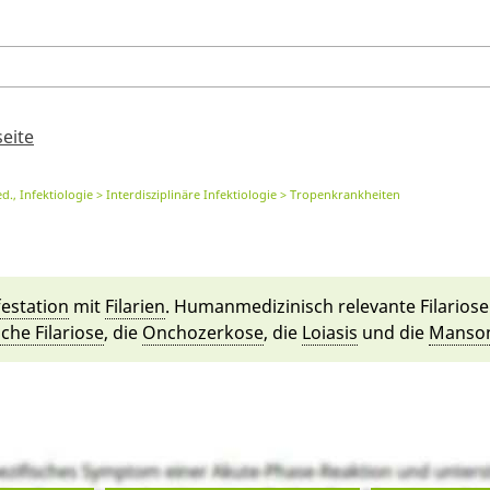
seite
., Infektiologie
Interdisziplinäre Infektiologie
Tropenkrankheiten
fes­tati­on
mit
Fi­lari­en
. Human­medizinisch relevante Fi­larios
sche Fi­lariose
, die
On­cho­zerkose
, die
Lo­iasis
und die
Man­so­n