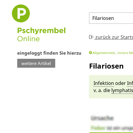
Filariosen
zurück zur Start
eingeloggt finden Sie hierzu
Allgemeinmed., Innere Med
weitere Artikel
Filariosen
In­fekti­on
oder
In­
v. a. die
lym­pha­ti