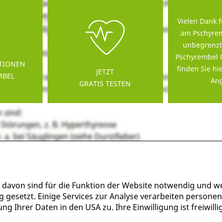
Vielen Dank f
am Pschyrem
unbegrenzt
Pschyrembel 
TIONEN
finden Sie hi
JETZT
MBEL
Ang
GRATIS TESTEN
 davon sind für die Funktion der Website notwendig und w
g gesetzt. Einige Services zur Analyse verarbeiten persone
g Ihrer Daten in den USA zu. Ihre Einwilligung ist freiwil