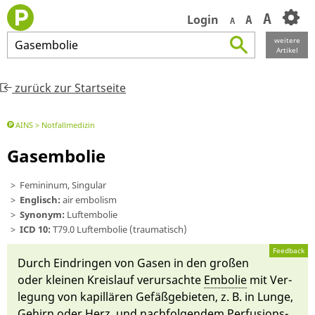
A
Login
A
A
weitere
Gasembolie
Artikel
zurück zur Startseite
AINS
Notfallmedizin
Gasembolie
Femininum, Singular
Englisch:
air embolism
Synonym:
Luftembolie
ICD 10:
T79.0 Luftembolie (traumatisch)
Feedback
Durch Ein­dringen von Gasen in den großen
oder kleinen Kreislauf ver­ur­sachte
Embolie
mit Ver­
le­gung von kapillären Ge­fäß­gebie­ten, z. B. in Lunge,
Gehirn oder Herz, und nach­folgen­dem Perfusions-