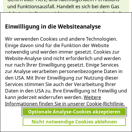
und Funktions­aus­fall. Handelt es sich bei dem Gas
da­bei um Luft, so spricht man von ei­ner Luf­tembolie
Einwilligung in die Websiteanalyse
Wir verwenden Cookies und andere Technologien.
Einige davon sind für die Funktion der Website
notwendig und werden immer gesetzt. Cookies zur
Website-Analyse sind nicht erforderlich und werden
nur nach Ihrer Einwilligung gesetzt. Einige Services
zur Analyse verarbeiten personenbezogene Daten in
den USA. Mit Ihrer Einwilligung zur Nutzung dieser
Services stimmen Sie auch der Verarbeitung Ihrer
Daten in den USA zu. Ihre Einwilligung ist freiwillig und
MEHR INFORMATIONEN
kann jederzeit widerrufen werden.
Weitere
JETZT
ZU PSCHYREMBEL
Informationen finden Sie in unserer Cookie-Richtlinie.
GRATIS TESTEN
Optionale Analyse-Cookies akzeptieren
Nicht notwendige Cookies ablehnen