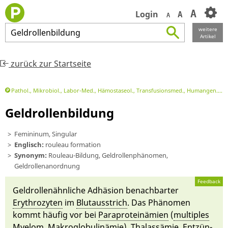
A
Login
A
A
weitere
Geldrollenbildung
Artikel
zurück zur Startseite
Pathol., Mikrobiol., Labor-Med., Hämostaseol., Transfusionsmed., Humangen.
P
Geldrollenbildung
Femininum, Singular
Englisch:
rouleau formation
Synonym:
Rouleau-Bildung, Geldrollenphänomen,
Geldrollenanordnung
Feedback
Geldrollenähn­liche Adhä­si­on be­nachbarter
Erythro­zyten
im
Blut­aus­strich
. Das Phäno­men
kommt häu­fig vor bei
Paraproteinä­mi­en
(
multip­les
Myelom
,
Makroglobulinä­mie
),
Thalassä­mie
, Ent­zün­