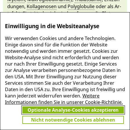
dun­gen,
Kollagenosen
und
Poly­globulie
oder als Ar­
te­fakt. Sie tritt physiologisch auf, wenn die
Blut­ge­
rin­nung
einsetzt oder sich die Fließ­ge­schwindigkeit
Einwilligung in die Websiteanalyse
des Blutes ver­langsamt, z. B. in
Kapillaren
.
Wir verwenden Cookies und andere Technologien.
Einige davon sind für die Funktion der Website
notwendig und werden immer gesetzt. Cookies zur
Website-Analyse sind nicht erforderlich und werden
nur nach Ihrer Einwilligung gesetzt. Einige Services
zur Analyse verarbeiten personenbezogene Daten in
den USA. Mit Ihrer Einwilligung zur Nutzung dieser
Services stimmen Sie auch der Verarbeitung Ihrer
Daten in den USA zu. Ihre Einwilligung ist freiwillig und
kann jederzeit widerrufen werden.
Weitere
Informationen finden Sie in unserer Cookie-Richtlinie.
MEHR INFORMATIONEN
Optionale Analyse-Cookies akzeptieren
JETZT
ZU PSCHYREMBEL
GRATIS TESTEN
Nicht notwendige Cookies ablehnen