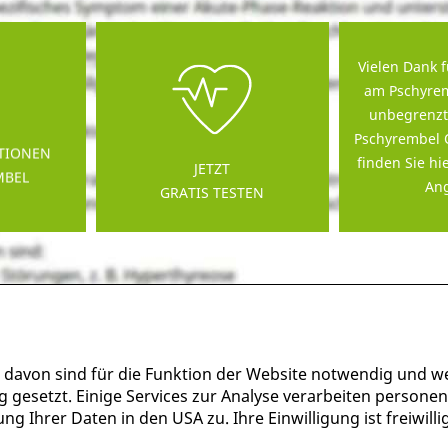
Vielen Dank f
am Pschyrem
unbegrenzt
Pschyrembel 
TIONEN
finden Sie hi
JETZT
MBEL
Ang
GRATIS TESTEN
 davon sind für die Funktion der Website notwendig und w
g gesetzt. Einige Services zur Analyse verarbeiten persone
g Ihrer Daten in den USA zu. Ihre Einwilligung ist freiwil