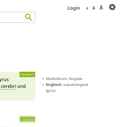
A
Login
A
A
Feedback
Maskulinum, Singular
Gyrus
Englisch:
supramarginal
s cerebri
und
gyrus