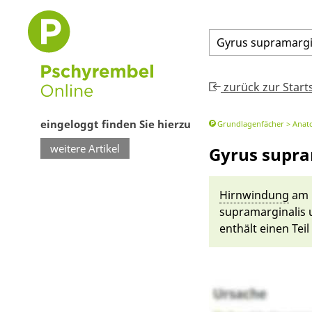
Gyrus
supramargi
zurück zur Start
eingeloggt finden Sie hierzu
Grundlagenfächer
Anat
weitere Artikel
Gyrus supra
Hirn­win­dung
am 
supra­margina­lis 
enthält einen Tei