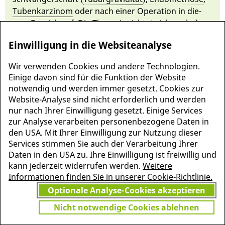
Tubenkarzinom
oder nach ei­ner Operati­on in die­
sem Bereich auf. Die The­rapie rich­tet sich nach der
Ur­sache, häu­fig muss der betroffene Ei­leiter per
Einwilligung in die Websiteanalyse
lapa­ro­skopischer
Tubektomie
entfernt werden.
Wir verwenden Cookies und andere Technologien.
Einige davon sind für die Funktion der Website
notwendig und werden immer gesetzt. Cookies zur
Website-Analyse sind nicht erforderlich und werden
nur nach Ihrer Einwilligung gesetzt. Einige Services
zur Analyse verarbeiten personenbezogene Daten in
den USA. Mit Ihrer Einwilligung zur Nutzung dieser
Services stimmen Sie auch der Verarbeitung Ihrer
Daten in den USA zu. Ihre Einwilligung ist freiwillig und
kann jederzeit widerrufen werden.
Weitere
Informationen finden Sie in unserer Cookie-Richtlinie.
MEHR INFORMATIONEN
Optionale Analyse-Cookies akzeptieren
JETZT
ZU PSCHYREMBEL
GRATIS TESTEN
Nicht notwendige Cookies ablehnen