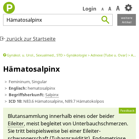
A
Login
A
A
weitere
Hämatosalpinx
Artikel
zurück zur Startseite
Gynäkol. u. Urol., Sexualmed., STD
Gynäkologie
Adnexe (Tube u. Ovar)
Adnexe (Tube u. Ovar) allgemein
Hämatosalpinx
Femininum, Singular
Englisch:
hematosalpinx
Begriffsherkunft:
Sal­pinx
ICD 10:
N83.6 Hämatosalpinx, N89.7 Hämatokolpos
Feedback
Blu­t­an­samm­lung in­ner­halb ei­nes oder bei­der
Ei­leiter
, meist be­gleitet von Un­ter­bauch­schmerzen.
Sie tritt bei­spiels­weise bei ei­ner Ei­leiter­
schwangerschaft (
Tubar­gravidität
),
En­dometriose
,