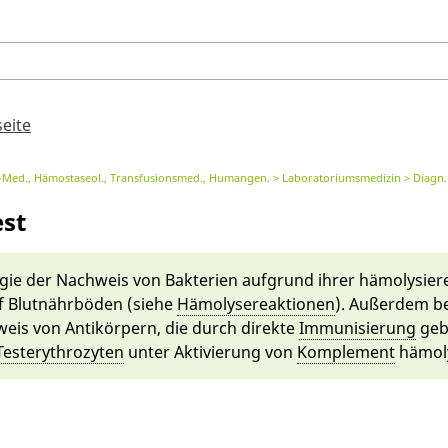
seite
or-Med., Hämostaseol., Transfusionsmed., Humangen.
Laboratoriumsmedizin
Diagn. de
st
gie der Nachweis von Bakteri­en auf­grund ih­rer hä­molysie­r
f
Blut­nähr­böden
(siehe
Hä­molyse­re­ak­tionen
). Außerdem be
weis von Antikör­pern, die durch direkte
Im­munisierung
geb
Test­eryth­ro­zy­ten
un­ter Aktivierung von
Komplement
hä­moly