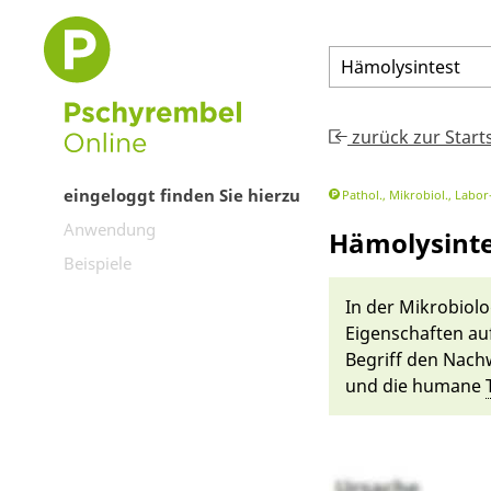
Hämolysintest
zurück zur Start
eingeloggt finden Sie hierzu
Pathol., Mikrobiol., Lab
Anwendung
Hämolysinte
Beispiele
In der Mikrobiolo
Eigenschaften au
Be­griff den Nach
und die humane