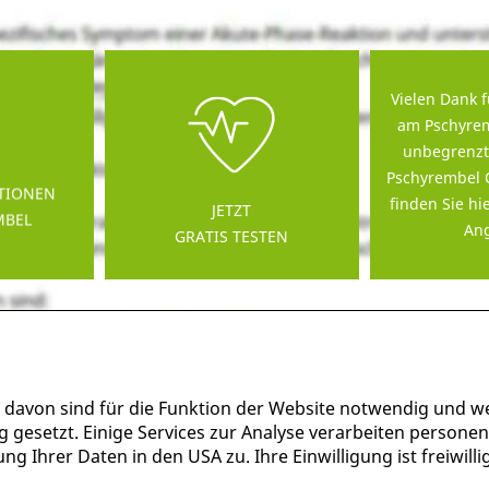
Vielen Dank f
am Pschyrem
unbegrenzt
Pschyrembel 
TIONEN
finden Sie hi
JETZT
MBEL
Ang
GRATIS TESTEN
 davon sind für die Funktion der Website notwendig und w
g gesetzt. Einige Services zur Analyse verarbeiten persone
g Ihrer Daten in den USA zu. Ihre Einwilligung ist freiwil