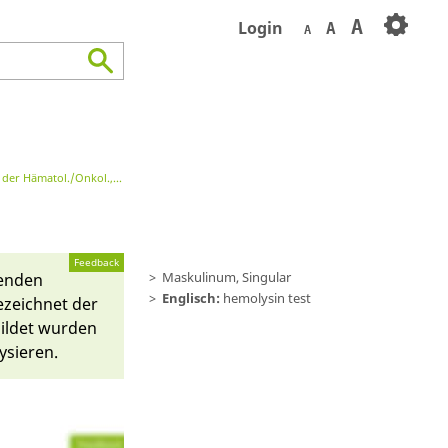
A
Login
A
A
r Hämatol./Onkol., Immunhämatol.
Hämatologische und Immunhämatologische 
Feedback
Maskulinum, Singular
en­den
Englisch:
hemolysin test
­zeichnet der
ildet wur­den
sie­ren.