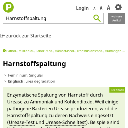
A
Login
A
A
weitere
Harnstoffspaltung
Artikel
zurück zur Startseite
Pathol., Mikrobiol., Labor-Med., Hämostaseol., Transfusionsmed., Humangen.
M
Harnstoffspaltung
Femininum, Singular
Englisch:
urea degradation
Feedback
Enzymatische Spaltung von
Harnstoff
durch
Ure­ase
zu
Am­moni­ak
und
Kohlendioxid
. Weil ei­ni­ge
patho­gene
Bakteri­en
Ure­ase pro­duzie­ren, wird die
Harnstoff­spaltung zu de­ren Nachweis ein­gesetzt
(
Ure­ase-Test
und
Ure­ase-Schnell­test
). Bei­spiele sind