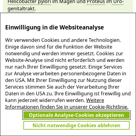
Helicob­acter py­lori
im Magen und
Pro­teus
im
Uro­
ge­nital­trakt
.
Einwilligung in die Websiteanalyse
Wir verwenden Cookies und andere Technologien.
Einige davon sind für die Funktion der Website
notwendig und werden immer gesetzt. Cookies zur
Website-Analyse sind nicht erforderlich und werden
nur nach Ihrer Einwilligung gesetzt. Einige Services
zur Analyse verarbeiten personenbezogene Daten in
den USA. Mit Ihrer Einwilligung zur Nutzung dieser
Services stimmen Sie auch der Verarbeitung Ihrer
MEHR INFORMATIONEN
Daten in den USA zu. Ihre Einwilligung ist freiwillig und
JETZT
ZU PSCHYREMBEL
kann jederzeit widerrufen werden.
Weitere
GRATIS TESTEN
Informationen finden Sie in unserer Cookie-Richtlinie.
Optionale Analyse-Cookies akzeptieren
Nicht notwendige Cookies ablehnen
Vielen Dank für Ihr Interesse