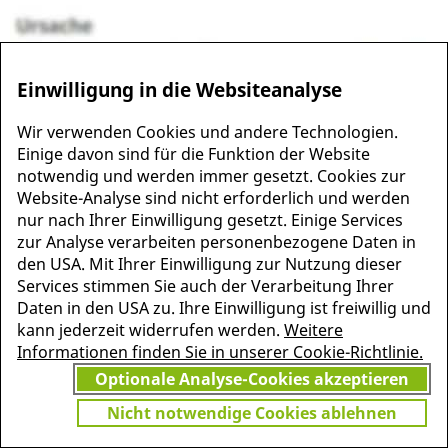
Einwilligung in die Websiteanalyse
Wir verwenden Cookies und andere Technologien.
Einige davon sind für die Funktion der Website
notwendig und werden immer gesetzt. Cookies zur
Website-Analyse sind nicht erforderlich und werden
MEHR INFORMATIONEN
nur nach Ihrer Einwilligung gesetzt. Einige Services
JETZT
ZU PSCHYREMBEL
zur Analyse verarbeiten personenbezogene Daten in
GRATIS TESTEN
den USA. Mit Ihrer Einwilligung zur Nutzung dieser
Services stimmen Sie auch der Verarbeitung Ihrer
Daten in den USA zu. Ihre Einwilligung ist freiwillig und
kann jederzeit widerrufen werden.
Weitere
Vielen Dank für Ihr Interesse
Informationen finden Sie in unserer Cookie-Richtlinie.
am Pschyrembel! Wenn Sie
Optionale Analyse-Cookies akzeptieren
unbegrenzten Zugang zu
Pschyrembel Online möchten,
Nicht notwendige Cookies ablehnen
finden Sie hier das passende