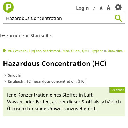
A
Login
A
A
Hazardous
Concentration
zurück zur Startseite
Öff. Gesundh., Hygiene, Arbeitsmed., Med.-Ökon., QM
Hygiene u. Umweltmedizin
Hazardous Concentration
(HC)
Singular
Englisch:
HC,
h
azardous
c
oncentration; (HC)
Feedback
Je­ne Konzentrati­on ei­nes Stoffes in Luft,
Wasser oder Bo­den, ab der die­ser Stoff als schädlich
(toxisch) für sei­ne Um­welt an­zu­sehen ist.