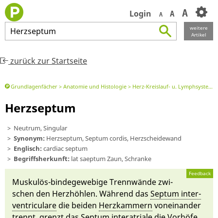
A
Login
A
A
weitere
Herzseptum
Artikel
zurück zur Startseite
Grundlagenfächer
Anatomie und Histologie
Herz-Kreislauf- u. Lymphsystem
Herzseptum
Neutrum, Singular
Synonym:
Herzseptum, Septum cordis, Herzscheidewand
Englisch:
cardiac septum
Begriffsherkunft:
lat saep­tum Zaun, Schran­ke
Feedback
Muskulös-bindegewebi­ge Trenn­wän­de zwi­
schen den Herz­höhlen. Während das
Septum in­ter­
ventricula­re
die bei­den
Herz­kammern
von­ein­an­der
trennt, grenzt das
Septum in­tera­tria­le
die
Vor­hö­fe