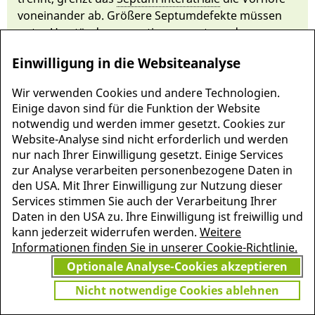
von­ein­an­der ab. Größe­re Septum­de­fekte müs­sen
un­ter Um­stän­den operativ ver­sorgt werden
(Näheres siehe
Atri­umseptum­de­fekt
und
Ventrikel­
Einwilligung in die Websiteanalyse
septum­de­fekt
).
Wir verwenden Cookies und andere Technologien.
Einige davon sind für die Funktion der Website
notwendig und werden immer gesetzt. Cookies zur
Website-Analyse sind nicht erforderlich und werden
nur nach Ihrer Einwilligung gesetzt. Einige Services
zur Analyse verarbeiten personenbezogene Daten in
den USA. Mit Ihrer Einwilligung zur Nutzung dieser
Services stimmen Sie auch der Verarbeitung Ihrer
Daten in den USA zu. Ihre Einwilligung ist freiwillig und
kann jederzeit widerrufen werden.
Weitere
Informationen finden Sie in unserer Cookie-Richtlinie.
MEHR INFORMATIONEN
Optionale Analyse-Cookies akzeptieren
JETZT
ZU PSCHYREMBEL
GRATIS TESTEN
Nicht notwendige Cookies ablehnen