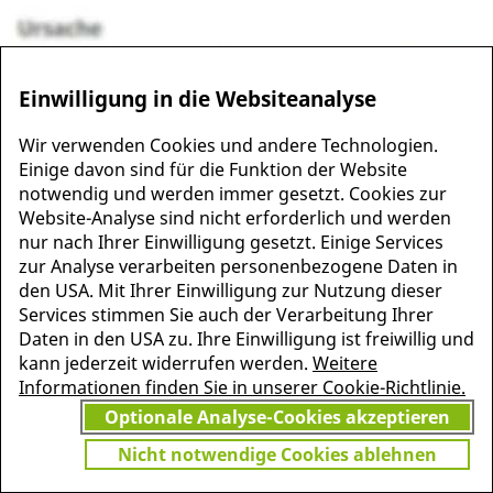
Einwilligung in die Websiteanalyse
Wir verwenden Cookies und andere Technologien.
Einige davon sind für die Funktion der Website
notwendig und werden immer gesetzt. Cookies zur
Website-Analyse sind nicht erforderlich und werden
MEHR INFORMATIONEN
nur nach Ihrer Einwilligung gesetzt. Einige Services
JETZT
ZU PSCHYREMBEL
zur Analyse verarbeiten personenbezogene Daten in
GRATIS TESTEN
den USA. Mit Ihrer Einwilligung zur Nutzung dieser
Services stimmen Sie auch der Verarbeitung Ihrer
Daten in den USA zu. Ihre Einwilligung ist freiwillig und
kann jederzeit widerrufen werden.
Weitere
Vielen Dank für Ihr Interesse
Informationen finden Sie in unserer Cookie-Richtlinie.
am Pschyrembel! Wenn Sie
Optionale Analyse-Cookies akzeptieren
unbegrenzten Zugang zu
Pschyrembel Online möchten,
Nicht notwendige Cookies ablehnen
finden Sie hier das passende