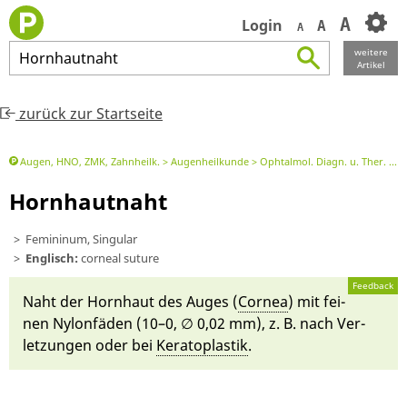
A
Login
A
A
weitere
Hornhautnaht
Artikel
zurück zur Startseite
Augen, HNO, ZMK, Zahnheilk.
Augenheilkunde
Ophtalmol. Diagn. u. Ther.
O
Hornhautnaht
Femininum, Singular
Englisch:
corneal suture
Feedback
Naht der Horn­haut des Auges (
Cornea
) mit fei­
nen Ny­lon­fäden (10–0, ∅ 0,02 mm), z. B. nach Ver­
letzungen oder bei
Ke­rato­plastik
.