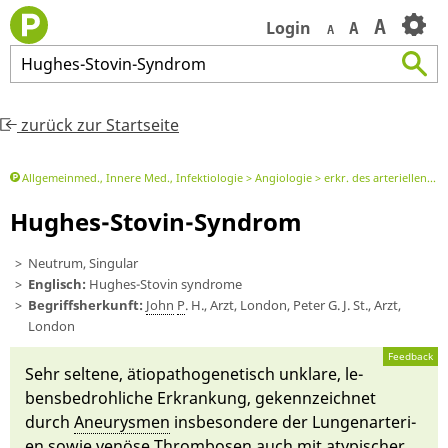
A
Login
A
A
Hughes
-
Stovin
-
Syndrom
zurück zur Startseite
Allgemeinmed., Innere Med., Infektiologie
Angiologie
erkr. des arteriellen Systems
Hughes-Stovin-Syndrom
Neutrum, Singular
Englisch:
Hughes-Stovin syndrome
Begriffsherkunft:
John
P
. H., Arzt, London, Peter G. J. St., Arzt,
London
Feedback
Sehr seltene, ätio­patho­genetisch un­kla­re, le­
bens­bedroh­liche Erkrankung, ge­kennzeichnet
durch
An­eurys­men
ins­besonde­re der
Lungen­ar­teri­
en
so­wie venöse
Thrombosen
auch mit aty­pischer