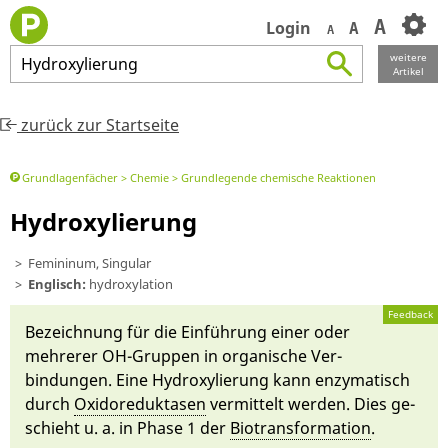
A
Login
A
A
weitere
Hydroxylierung
Artikel
zurück zur Startseite
Grundlagenfächer
Chemie
Grundlegende chemische Reaktionen
Hydroxylierung
Femininum, Singular
Englisch:
hydroxylation
Feedback
Be­zeichnung für die Einführung ei­ner oder
meh­re­rer OH-Gruppen in or­ganische Ver­
bindungen. Ei­ne Hydroxylie­rung kann enzymatisch
durch
Oxido­reduktasen
ver­mittelt werden. Dies ge­
schieht u. a. in Phase 1 der
Biotransformati­on
.