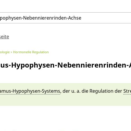
pophysen
-
Nebennierenrinden
-
Achse
seite
ologie
Hormonelle Regulation
us-Hypophysen-Nebennierenrinden-
a­mus-Hypophysen-Systems
, der u. a. die Regulati­on der
Str