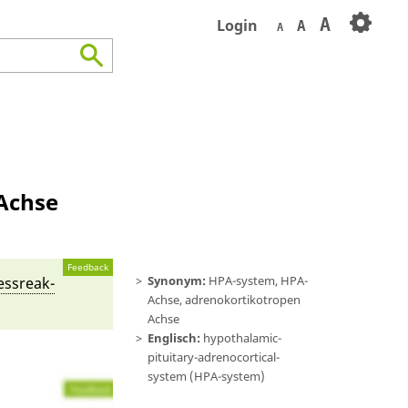
A
Login
A
A
Achse
Feedback
Synonym:
HPA-system, HPA-
ess­re­ak­
Achse, adrenokortikotropen
Achse
Englisch:
hypothalamic-
pituitary-adrenocortical-
system (HPA-system)