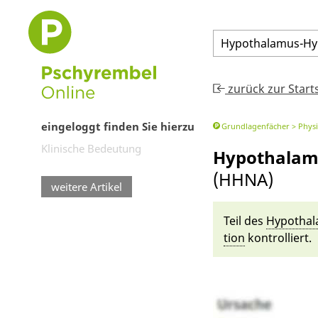
Hypothalamus
-
Hy
zurück zur Start
eingeloggt finden Sie hierzu
Grundlagenfächer
Physi
Klinische Bedeutung
Hypothalam
(HHNA)
weitere Artikel
Teil des
Hypothal
tion
kontrolliert.