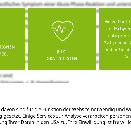
Vielen Dank f
am Pschyrem
unbegrenzt
Pschyrembel 
TIONEN
finden Sie hi
JETZT
MBEL
Ang
GRATIS TESTEN
 davon sind für die Funktion der Website notwendig und w
g gesetzt. Einige Services zur Analyse verarbeiten persone
g Ihrer Daten in den USA zu. Ihre Einwilligung ist freiwil