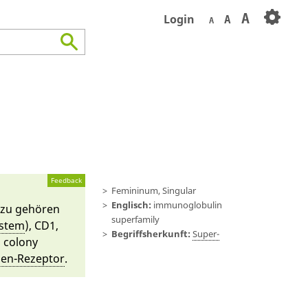
A
Login
A
A
Feedback
Femininum, Singular
Englisch:
immunoglobulin
r­zu gehören
superfamily
stem
), CD1,
Begriffsherkunft:
Super-
 colony
igen-Rezeptor
.