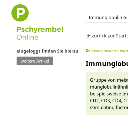
Immunglobulin
-
S
zurück zur Start
eingeloggt finden Sie hierzu
Grundlagenfächer
Physi
weitere Artikel
Immunglobul
Gruppe von meist 
munglobulinähn­li
bei­spiels­weise
Im
CD2, CD3, CD4, C
stimulating factor