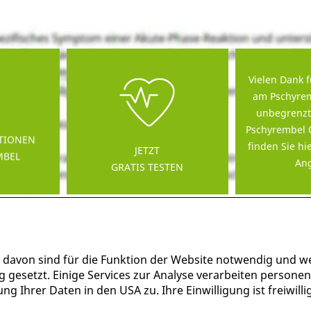
Vielen Dank f
am Pschyrem
unbegrenzt
Pschyrembel 
TIONEN
finden Sie hi
JETZT
MBEL
Ang
GRATIS TESTEN
 davon sind für die Funktion der Website notwendig und w
g gesetzt. Einige Services zur Analyse verarbeiten persone
g Ihrer Daten in den USA zu. Ihre Einwilligung ist freiwil