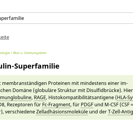
uperfamilie
seite
ologie
Blut u. Immunsystem
in-Superfamilie
membran­stän­digen Pro­te­inen mit mindestens ei­ner im­
chen Domäne (globulä­re Struktur mit Di­sulfid­brü­cke). Hie
­munglobuline
,
RA­GE
, Histokompatibilitäts­antigene (
HLA-Sy
D8, Rezeptoren für
Fc-Fragment
, für
PDGF
und M-CSF (CSF =
), ver­schie­de­ne
Zel­la­dhä­si­ons­moleküle
und der
T-Zell-Ant