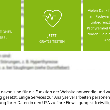
Vielen Dank f
am Pschyrem
unbegrenzt
Pschyrembel 
TIONEN
finden Sie hi
JETZT
MBEL
Ang
GRATIS TESTEN
 davon sind für die Funktion der Website notwendig und w
g gesetzt. Einige Services zur Analyse verarbeiten persone
g Ihrer Daten in den USA zu. Ihre Einwilligung ist freiwil