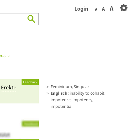
A
Login
A
A
erapien
Feedback
Femininum, Singular
e
Erekti­
Englisch:
inability to cohabit,
impotence, impotency,
impotentia