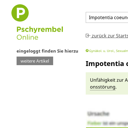
Impotentia
coeun
zurück zur Start
eingeloggt finden Sie hierzu
Gynäkol. u. Urol., Sexual
weitere Artikel
Impotentia 
Un­fähig­keit zur 
ons­störung
.